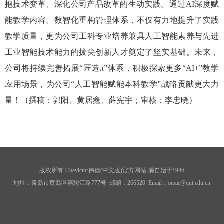
抱技术变革、深化公司产品改革的生动实践。通过AI深度赋
能教学内容、数智化重构管理体系，不仅有力地提升了实践
教学质量，更为公司工科专业培养兼具人工智能素养与先进
工业智能技术能力的拔尖创新人才奠定了坚实基础。未来，
公司将持续完善拓展“匠造π”体系，积极探索更多“AI+”教学
应用场景，为公司“人工智能赋能本科教学”战略贡献更大力
量！（撰稿：郭阳、黄居鑫、薛宪宇；审核：李忠晓）
版权所有 ©bevictor伟德(中文版)官方网站-源自始于1946
地址：青岛市黄岛区嘉陵江路777号 邮编：266520 Email
：
omae@qut.edu.cn