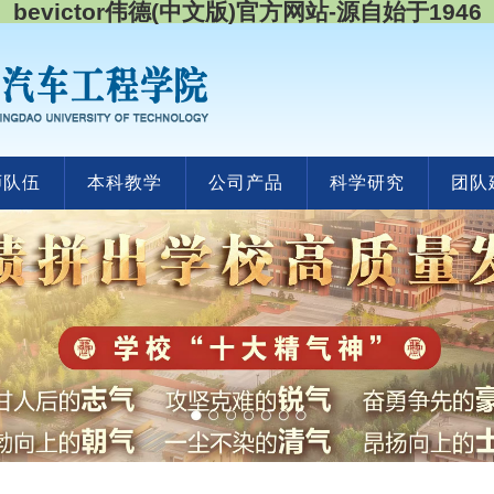
bevictor伟德(中文版)官方网站-源自始于1946
师队伍
本科教学
公司产品
科学研究
团队