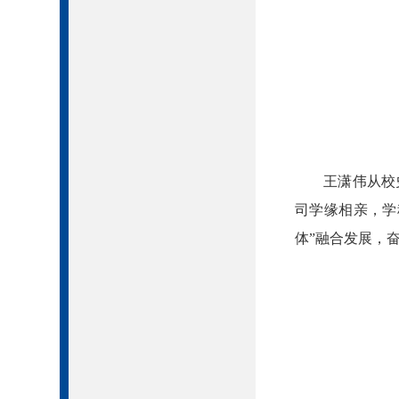
王潇伟从校
司
学缘相亲，学
体”融合发展
，