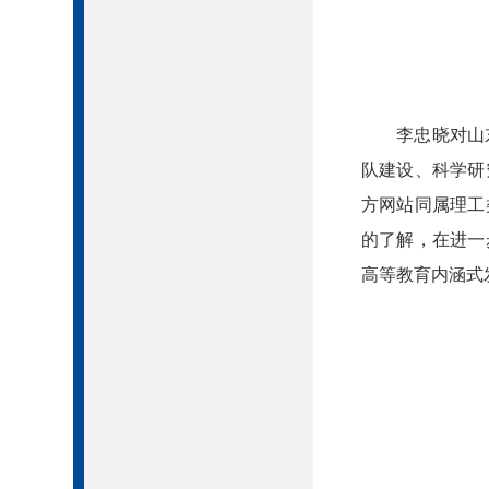
李忠晓
对山
队建设、科学研
方网站同属理工
的了解，在进一
高等教育内涵式