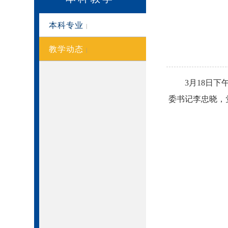
本科专业
|
教学动态
|
3月18日下
委书记李忠晓，