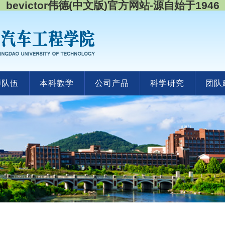
bevictor伟德(中文版)官方网站-源自始于1946
师队伍
本科教学
公司产品
科学研究
团队