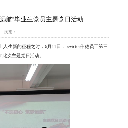
筑梦远航”毕业生党员主题党日活动
浏览：
上人生新的征程之时，
6月11日，bevictor伟德
员工
第三
加
此次
主题党日
活动。