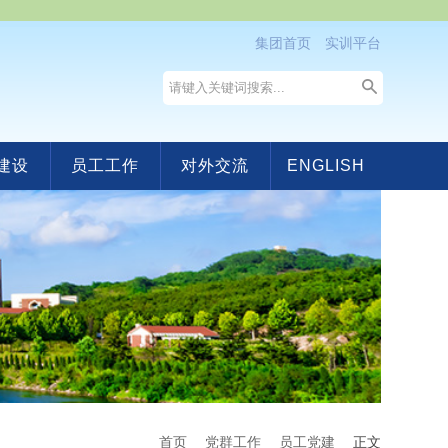
集团首页
实训平台
建设
员工工作
对外交流
ENGLISH
首页
党群工作
员工党建
正文