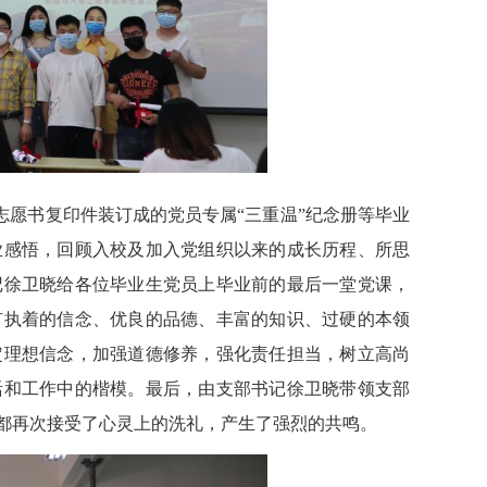
志愿书复印
件
装订成
的
党员专属
“三重温”纪念册
等
毕业
业感悟，回顾
入校及加入党组织以来的
成长历程
、
所思
记徐卫晓给各位毕业生党员上毕业前的最后一堂党课
，
有执着的信念、优良的品德、丰富的知识、过硬的本领
定理想信念，加强道德修养，强化责任担当，树立高尚
活和工作中的楷模。最后
，
由支部书记徐卫晓带领
支部
都再次接受了心灵上的洗礼，产生了强烈的共鸣。