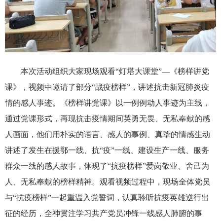
本次活动组织大家
现场
观看
“灯塔大课堂”—《榜样讲党
课》，视频中邀请了部分“战疫榜样”，讲述抗击新冠肺炎疫
情的感人事迹。《榜样讲党课》以一例例动人事迹为主线，
通过党课形式，再现抗击疫情期间英勇无畏、无私奉献的感
人画面，他们用朴实的语言、感人的事例、真挚的情感生动
讲述了发生在援鄂一线、抗“疫”一线、建设生产一线、服务
群众一线的感人故事，体现了“抗疫榜样”爱岗敬业、舍己为
人、无私奉献的榜样精神。观看视频过程中，
现场
全体党员
与
“抗疫榜样”一起重温入党誓词，认真聆听抗疫英雄逆行出
征的经历，全神贯注学习共产党员冲锋一线感人肺腑的事