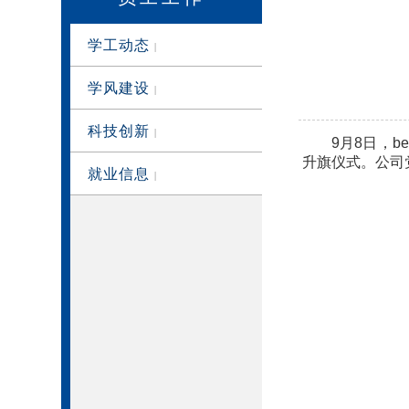
学工动态
|
学风建设
|
科技创新
|
9
月8日，b
升旗仪式。公司党
就业信息
|