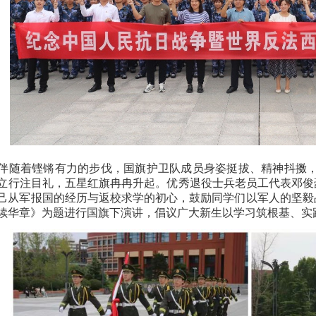
伴随着铿锵有力的步伐，国旗护卫队成员身姿挺拔、精神抖擞
立行注目礼，五星红旗冉冉升起。优秀退役士兵老员工代表邓俊
己从军报国的经历与返校求学的初心，鼓励同学们以军人的坚毅
续华章》为题进行国旗下演讲，倡议广大新生以学习筑根基、实