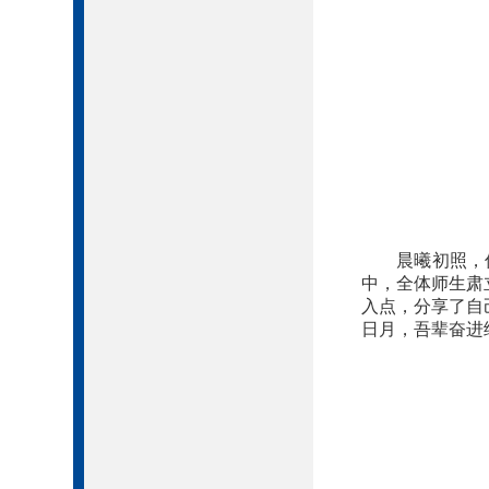
晨曦初照，
中，全体师生肃
入点，分享了自
日月，吾辈奋进