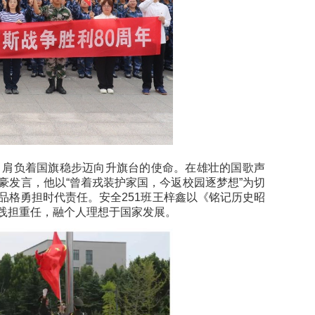
，肩负着国旗稳步迈向升旗台的使命。在雄壮的国歌声
豪发言，他以“曾着戎装护家国，今返校园逐梦想”为切
品格勇担时代责任。安全251班王梓鑫以《铭记历史昭
践担重任，融个人理想于国家发展。