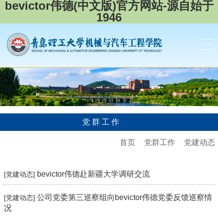
bevictor伟德(中文版)官方网站-源自始于
1946
党群工作
首页
党群工作
党建动态
bevictor伟德赴新疆大学调研交流
[党建动态]
公司党委第三巡察组向bevictor伟德党委反馈巡察情
[党建动态]
况